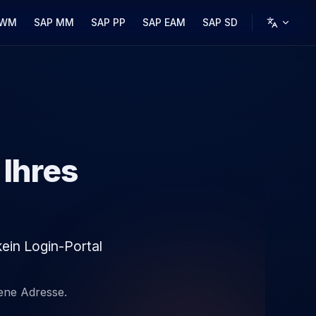
 WM
SAP MM
SAP PP
SAP EAM
SAP SD
 Ihres
kein Login-Portal
gene Adresse.