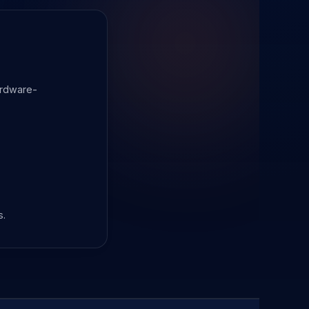
ardware-
s.